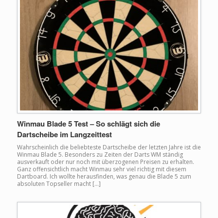
Winmau Blade 5 Test – So schlägt sich die
Dartscheibe im Langzeittest
Wahrscheinlich die beliebteste Dartscheibe der letzten Jahre ist die
Winmau Blade 5. Besonders zu Zeiten der Darts WM ständig
ausverkauft oder nur noch mit überzogenen Preisen zu erhalten.
Ganz offensichtlich macht Winmau sehr viel richtig mit diesem
Dartboard. Ich wollte herausfinden, was genau die Blade 5 zum
absoluten Topseller macht […]