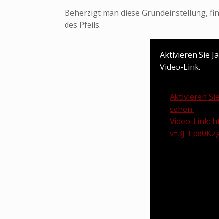
Beherzigt man diese Grundeinstellung, fi
des Pfeils.
Aktivieren Sie J
Video-Link:
Aktivieren Si
sehen.
Video-Link:
h
v=3J_Ep80K2